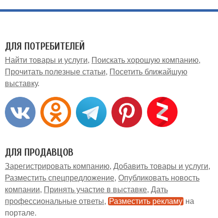
ДЛЯ ПОТРЕБИТЕЛЕЙ
Найти товары и услуги
Поискать хорошую компанию
Прочитать полезные статьи
Посетить ближайшую
выставку
ДЛЯ ПРОДАВЦОВ
Зарегистрировать компанию
Добавить товары и услуги
Разместить спецпредложение
Опубликовать новость
компании
Принять участие в выставке
Дать
профессиональные ответы
Разместить рекламу
на
портале