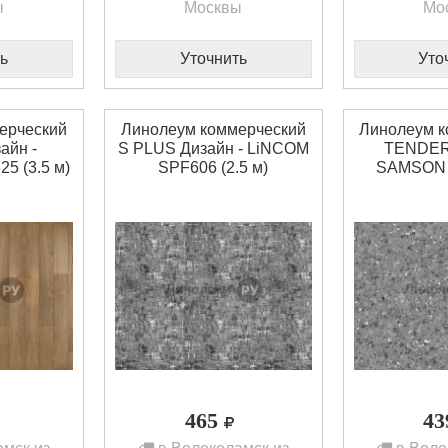
ы
Москвы
Мо
ь
Уточнить
Уто
ерческий
Линолеум коммерческий
Линолеум к
айн -
S PLUS Дизайн - LiNCOM
TENDER 
5 (3.5 м)
SPF606 (2.5 м)
SAMSON 6
465
4