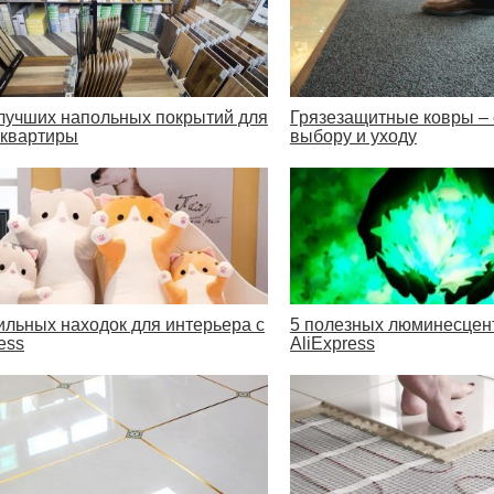
лучших напольных покрытий для
Грязезащитные ковры – 
 квартиры
выбору и уходу
тильных находок для интерьера с
5 полезных люминесцен
ess
AliExpress