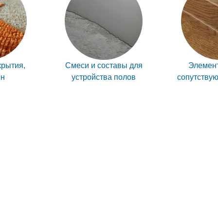
крытия,
Смеси и составы для
Элемент
ин
устройства полов
сопутству