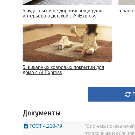
5 чудесных и не дорогих вещиц для
5 напо
интерьера в детской с AliExpress
5 шикарных ковровых покрытий для
дома с AliExpress
П
Документы
ГОСТ 4.210-79
"Система показателей
отделочные и облицов