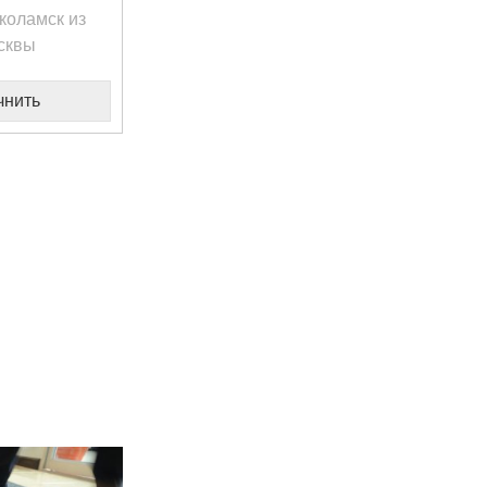
коламск из
сквы
чнить