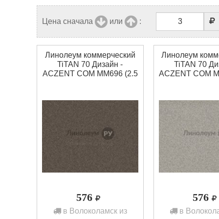
Цена сначала
или
:
Линолеум коммерческий
Линолеум комм
TiTAN 70 Дизайн -
TiTAN 70 Ди
ACZENT COM MM696 (2.5
ACZENT COM MM
м)
м)
576
576
в Волоколамск из
в Волокола