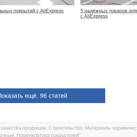
льных покрытий с AliExpress
5 надёжных товаров для
с AliExpress
оказать ещё. 96 статей
 качества продукции. Строительство. Материалы керамичес
очные. Номенклатура показателей"