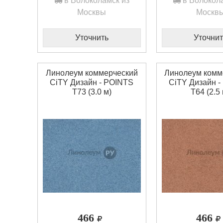
в Волоколамск из
в Волокола
Москвы
Москв
Уточнить
Уточнит
Линолеум коммерческий
Линолеум комм
CiTY Дизайн - POINTS
CiTY Дизайн -
T73 (3.0 м)
T64 (2.5 
466
466