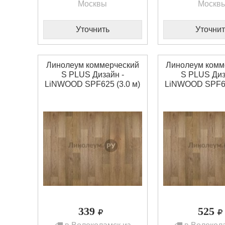
Москвы
Москв
Уточнить
Уточнит
Линолеум коммерческий
Линолеум комм
S PLUS Дизайн -
S PLUS Диз
LiNWOOD SPF625 (3.0 м)
LiNWOOD SPF62
339
525