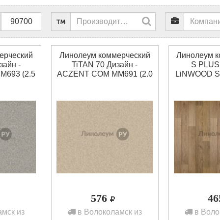
ерческий
Линолеум коммерческий
Линолеум к
зайн -
TiTAN 70 Дизайн -
S PLUS 
693 (2.5
ACZENT COM MM691 (2.0
LiNWOOD SP
м)
576
4
мск из
в Волоколамск из
в Воло