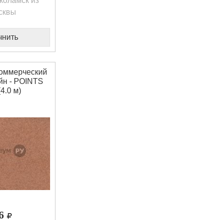
коламск из
сквы
чнить
оммерческий
йн - POINTS
(4.0 м)
66