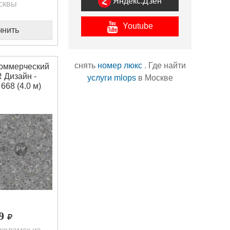
Яндекс.Дзен
сквы
Youtube
чнить
снять
номер люкс
. Где найти
оммерческий
Дизайн -
услуги mlops
в Москве
68 (4.0 м)
39