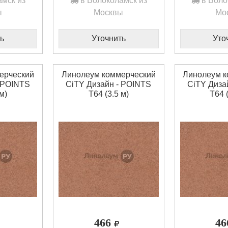
мск из
в Волоколамск из
в Воло
ы
Москвы
Мо
ь
Уточнить
Уто
ерческий
Линолеум коммерческий
Линолеум к
 POINTS
CiTY Дизайн - POINTS
CiTY Диза
м)
T64 (3.5 м)
T64 
466
4