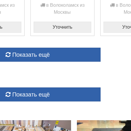
мск из
в Волоколамск из
в Воло
ы
Москвы
Мо
ь
Уточнить
Уто
Показать ещё
Показать ещё