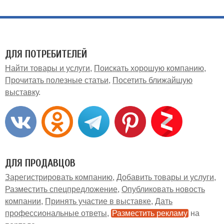
ДЛЯ ПОТРЕБИТЕЛЕЙ
Найти товары и услуги
Поискать хорошую компанию
Прочитать полезные статьи
Посетить ближайшую
выставку
ДЛЯ ПРОДАВЦОВ
Зарегистрировать компанию
Добавить товары и услуги
Разместить спецпредложение
Опубликовать новость
компании
Принять участие в выставке
Дать
профессиональные ответы
Разместить рекламу
на