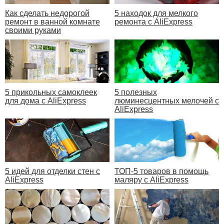
Как сделать недорогой
5 находок для мелкого
ремонт в ванной комнате
ремонта с AliExpress
своими руками
5 прикольных самоклеек
5 полезных
для дома с AliExpress
люминесцентных мелочей с
AliExpress
5 идей для отделки стен с
ТОП-5 товаров в помощь
AliExpress
маляру с AliExpress